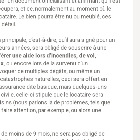
ter un document officialisant et affirmant qu’il est
l occupera, et ce, normalement au moment où le
ocataire. Le bien pourra être nu ou meublé, ces
détail.
principale, c’est-à-dire, qu’il aura signé pour un
sieurs années, sera obligé de souscrire à une
férer
une aide lors d’incendies, de vol,
ux,
ou encore lors de la survenu d’un
rovoquer de multiples dégâts, ou même un
 catastrophes naturelles, ceci sera offert en
e assurance dite basique, mais quelques-uns
ivile, celle-ci stipule que le locataire sera
sins (nous parlons là de problèmes, tels que
aire attention, par exemple, ou alors une
il de moins de 9 mois, ne sera pas obligé de