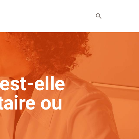
est-elle
taire ou