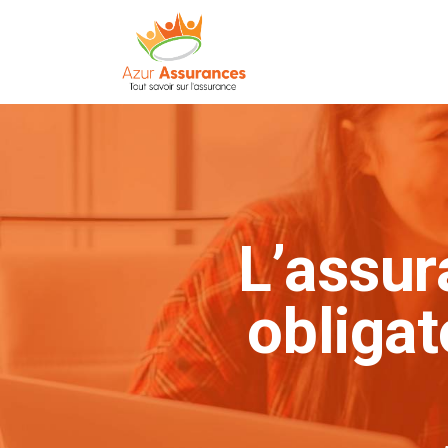
L’assur
obligat