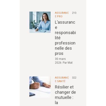
ASSURANC
210
E PRO
L’assuranc
e
responsabi
lité
profession
nelle des
pros
30 mars
2026
Par
Mat
ASSURANC
322
E SANTÉ
Résilier et
changer de
mutuelle :
la