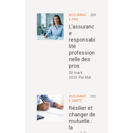
ASSURANC
209
E PRO
L’assuranc
e
responsabi
lité
profession
nelle des
pros
30 mars
2026
Par
Mat
ASSURANC
322
E SANTÉ
Résilier et
changer de
mutuelle :
la