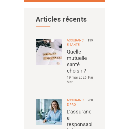
Articles récents
ASSURANC
199
E SANTÉ
Quelle
mutuelle
santé
choisir ?
19 mai 2026
Par
Mat
ASSURANC
208
E PRO
L’assuranc
e
responsabi