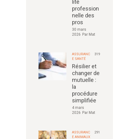
lité
profession
nelle des
pros
30 mars
2026
Par
Mat
ASSURANC
319
E SANTÉ
Résilier et
changer de
mutuelle :
la
procédure
simplifiée
4 mars
2026
Par
Mat
ASSURANC
291
E ANIMAUX