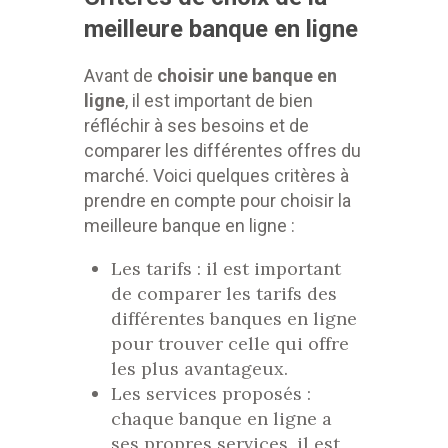
meilleure banque en ligne
Avant de
choisir une banque en
ligne
, il est important de bien
réfléchir à ses besoins et de
comparer les différentes offres du
marché. Voici quelques critères à
prendre en compte pour choisir la
meilleure banque en ligne :
Les tarifs : il est important
de comparer les tarifs des
différentes banques en ligne
pour trouver celle qui offre
les plus avantageux.
Les services proposés :
chaque banque en ligne a
ses propres services, il est