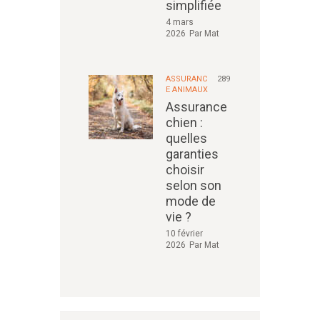
simplifiée
4 mars
2026
Par
Mat
ASSURANC
289
E ANIMAUX
Assurance
chien :
quelles
garanties
choisir
selon son
mode de
vie ?
10 février
2026
Par
Mat