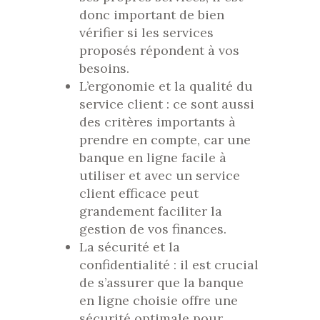
donc important de bien
vérifier si les services
proposés répondent à vos
besoins.
L’ergonomie et la qualité du
service client : ce sont aussi
des critères importants à
prendre en compte, car une
banque en ligne facile à
utiliser et avec un service
client efficace peut
grandement faciliter la
gestion de vos finances.
La sécurité et la
confidentialité : il est crucial
de s’assurer que la banque
en ligne choisie offre une
sécurité optimale pour