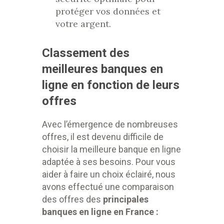
protéger vos données et
votre argent.
Classement des
meilleures banques en
ligne en fonction de leurs
offres
Avec l’émergence de nombreuses
offres, il est devenu difficile de
choisir la meilleure banque en ligne
adaptée à ses besoins. Pour vous
aider à faire un choix éclairé, nous
avons effectué une comparaison
des offres des
principales
banques en ligne en France :