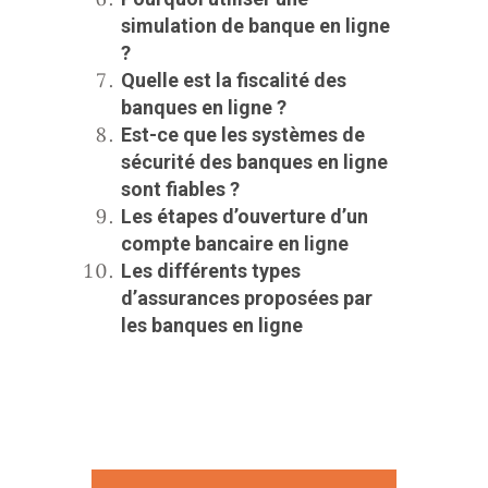
simulation de banque en ligne
?
Quelle est la fiscalité des
banques en ligne ?
Est-ce que les systèmes de
sécurité des banques en ligne
sont fiables ?
Les étapes d’ouverture d’un
compte bancaire en ligne
Les différents types
d’assurances proposées par
les banques en ligne