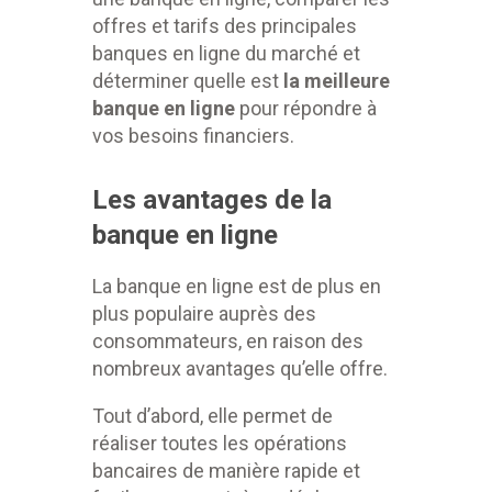
offres et tarifs des principales
banques en ligne du marché et
déterminer quelle est
la meilleure
banque en ligne
pour répondre à
vos besoins financiers.
Les avantages de la
banque en ligne
La banque en ligne est de plus en
plus populaire auprès des
consommateurs, en raison des
nombreux avantages qu’elle offre.
Tout d’abord, elle permet de
réaliser toutes les opérations
bancaires de manière rapide et