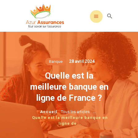
28 avril 2024
Banque
Quelle est la
meilleure banque en
ligne de France ?
...
Accueil
Tous les articles
Quelle est la meilleure banque en
ligne de...