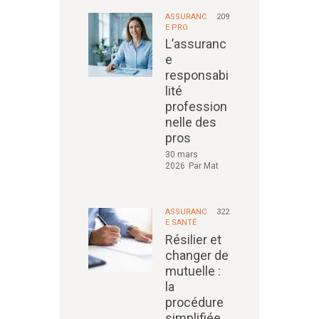
ASSURANC
209
E PRO
L’assuranc
e
responsabi
lité
profession
nelle des
pros
30 mars
2026
Par
Mat
ASSURANC
322
E SANTÉ
Résilier et
changer de
mutuelle :
la
procédure
simplifiée